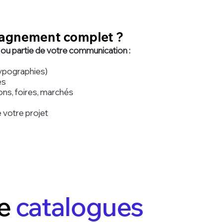
pagnement complet ?
​​
 ou partie de votre communication :
 typographies)
es
ons, foires, marchés
 votre projet
de
catalogues