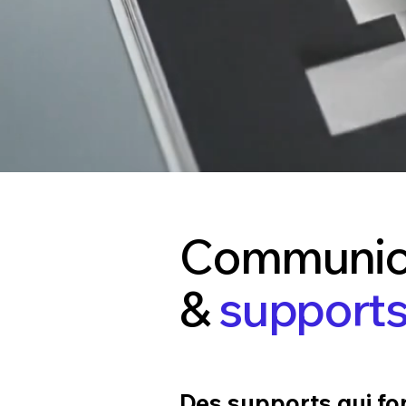
Communica
&
supports
Des supports qui font 