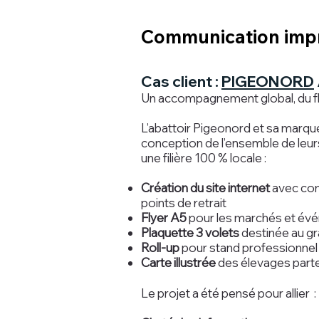
Communication imprim
Cas client :
PIGEONORD
Un accompagnement global, du fl
L’abattoir Pigeonord et sa marque 
conception de l’ensemble de leu
une filière 100 % locale :
Création du site internet
avec com
points de retrait
Flyer A5
pour les marchés et év
Plaquette 3 volets
destinée au gr
Roll-up
pour stand professionnel 
Carte illustrée
des élevages part
Le projet a été pensé pour allier :