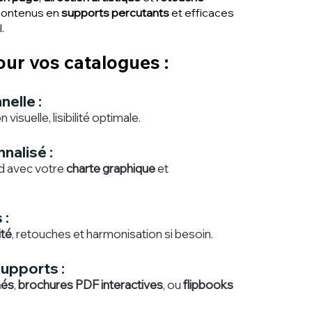
contenus en
supports percutants
et efficaces,
.
our vos catalogues :
elle :
 visuelle, lisibilité optimale.
nalisé :
d avec votre
charte graphique
et
 :
ité
, retouches et harmonisation si besoin.
upports :
més
,
brochures PDF interactives
, ou
flipbooks