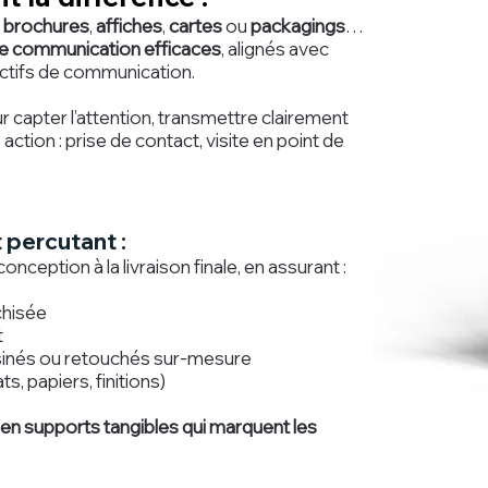
,
brochures
,
affiches
,
cartes
ou
packagings
…
e communication efficaces
, alignés avec
jectifs de communication.
apter l’attention, transmettre clairement
tion : prise de contact, visite en point de
 percutant :
eption à la livraison finale, en assurant :
chisée
t
ssinés ou retouchés sur-mesure
, papiers, finitions)
en supports tangibles qui marquent les