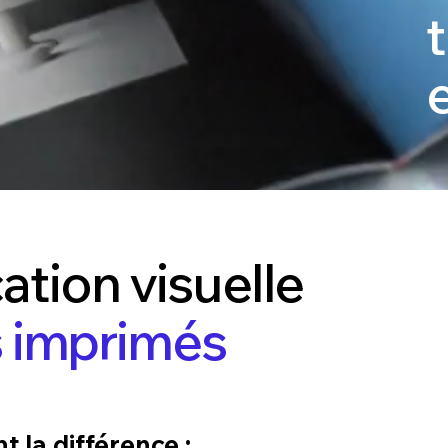
tion visuelle
 imprimés
la différence :​​